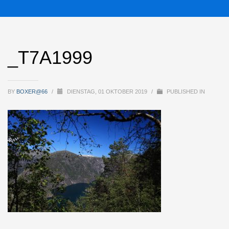
_T7A1999
BY
BOXER@66
/
DIENSTAG, 01 OKTOBER 2019
/
PUBLISHED IN