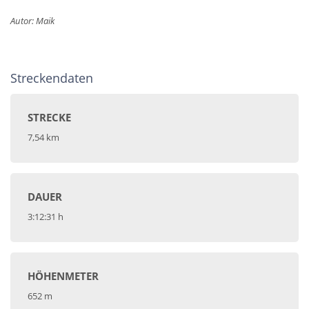
Autor: Maik
Streckendaten
STRECKE
7,54 km
DAUER
3:12:31 h
HÖHENMETER
652 m