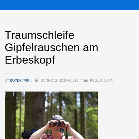
Traumschleife
Gipfelrauschen am
Erbeskopf
BY
BOXER@66
/
SONNTAG, 22 MAI 2016
/
PUBLISHED IN