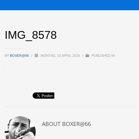
IMG_8578
BY
BOXER@66
/
MONTAG, 02 APRIL 2018
/
PUBLISHED IN
ABOUT
BOXER@66