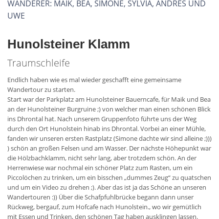
WANDERER: MAIK, BEA, SIMONE, SYLVIA, ANDRES UND
UWE
Hunolsteiner Klamm
Traumschleife
Endlich haben wie es mal wieder geschafft eine gemeinsame
Wandertour zu starten.
Start war der Parkplatz am Hunolsteiner Bauerncafe, für Maik und Bea
an der Hunolsteiner Burgruine ;) von welcher man einen schönen Blick
ins Dhrontal hat. Nach unserem Gruppenfoto führte uns der Weg
durch den Ort Hunolstein hinab ins Dhrontal. Vorbei an einer Mühle,
fanden wir unseren ersten Rastplatz (Simone dachte wir sind alleine ;)))
) schön an großen Felsen und am Wasser. Der nächste Höhepunkt war
die Hölzbachklamm, nicht sehr lang, aber trotzdem schön. An der
Herrenwiese war nochmal ein schöner Platz zum Rasten, um ein
Piccolöchen zu trinken, um ein bisschen „dummes Zeug“ zu quatschen
und um ein Video zu drehen ;). Aber das ist ja das Schöne an unseren
Wandertouren :)) Über die Schafpfuhlbrücke begann dann unser
Rückweg, bergauf, zum Hofcafe nach Hunolstein., wo wir gemütlich
mit Essen und Trinken, den schönen Tag haben ausklingen lassen.