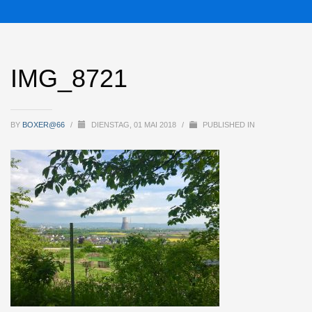
IMG_8721
BY
BOXER@66
/
DIENSTAG, 01 MAI 2018
/
PUBLISHED IN