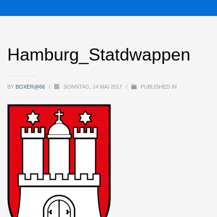
Hamburg_Statdwappen
BY
BOXER@66
/
SONNTAG, 14 MAI 2017
/
PUBLISHED IN