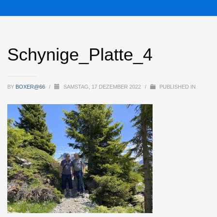
Schynige_Platte_4
BY
BOXER@66
/
SAMSTAG, 17 DEZEMBER 2022
/
PUBLISHED IN