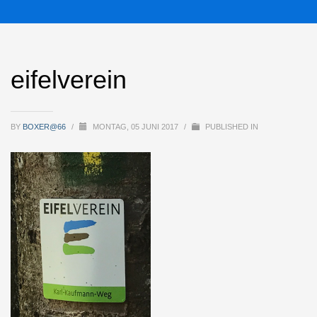
eifelverein
BY
BOXER@66
/
MONTAG, 05 JUNI 2017
/
PUBLISHED IN