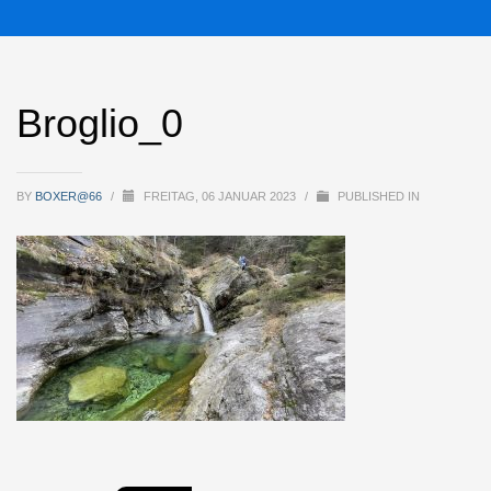
Broglio_0
BY
BOXER@66
/
FREITAG, 06 JANUAR 2023
/
PUBLISHED IN