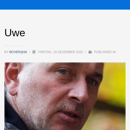
Uwe
BY
BOXER@66
/
FREITAG, 16 DEZEMBER 2022
/
PUBLISHED IN