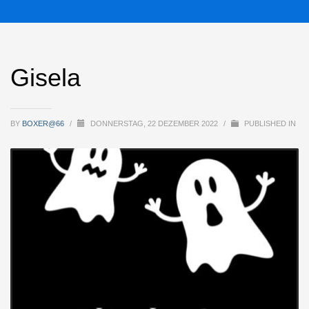
Gisela
BY
BOXER@66
/
DONNERSTAG, 22 DEZEMBER 2022
/
PUBLISHED IN