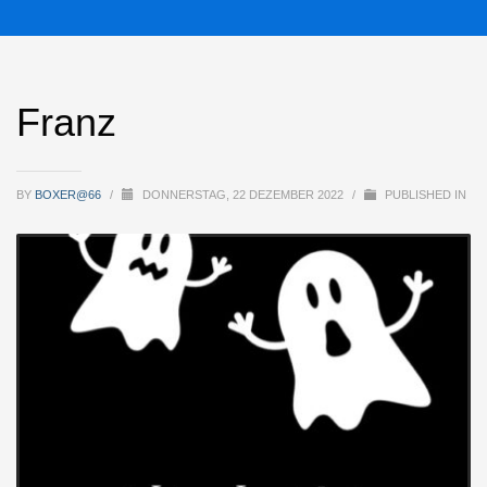
Franz
BY
BOXER@66
/
DONNERSTAG, 22 DEZEMBER 2022
/
PUBLISHED IN