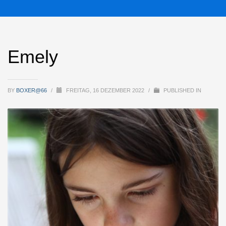
Emely
BY
BOXER@66
/
FREITAG, 16 DEZEMBER 2022
/
PUBLISHED IN