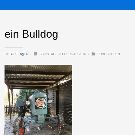
ein Bulldog
BY
BOXER@66
/
SONNTAG, 28 FEBRUAR 2016
/
PUBLISHED IN