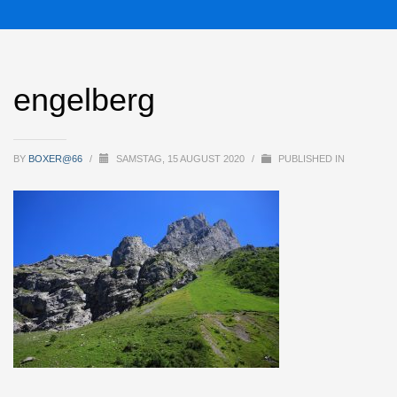
engelberg
BY
BOXER@66
/
SAMSTAG, 15 AUGUST 2020
/
PUBLISHED IN