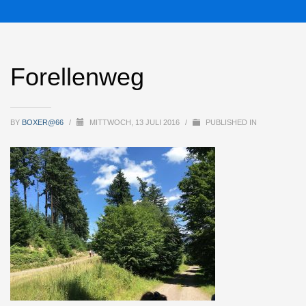
Forellenweg
BY
BOXER@66
/
MITTWOCH, 13 JULI 2016
/
PUBLISHED IN