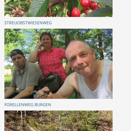
STREUOBSTWIESENWEG
FORELLENWEG BURGEN