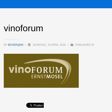
vinoforum
BY
BOXER@66
/
SONNTAG, 10 APRIL 2016
/
PUBLISHED IN