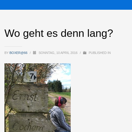
Wo geht es denn lang?
BY
BOXER@66
/
SONNTAG, 10 APRIL 2016
/
PUBLISHED IN