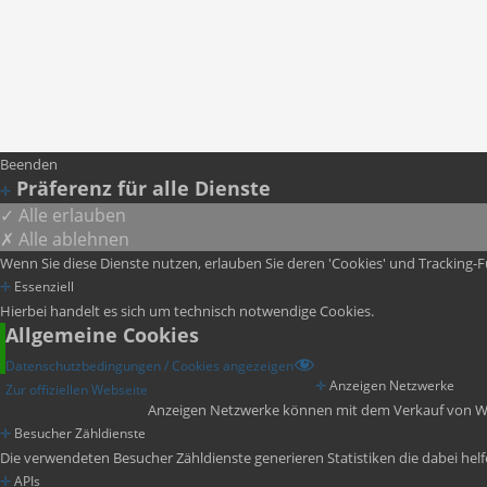
Beenden
Präferenz für alle Dienste
✛
✓ Alle erlauben
✗ Alle ablehnen
Wenn Sie diese Dienste nutzen, erlauben Sie deren 'Cookies' und Tracking
✛
Essenziell
Hierbei handelt es sich um technisch notwendige Cookies.
Allgemeine Cookies
Datenschutzbedingungen / Cookies angezeigen
✛
Anzeigen Netzwerke
Zur offiziellen Webseite
Anzeigen Netzwerke können mit dem Verkauf von We
✛
Besucher Zähldienste
Die verwendeten Besucher Zähldienste generieren Statistiken die dabei helfe
✛
APIs