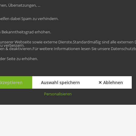
en, Übersetzungen, ...
lfen dabei Spam zu verhindern.
der Fuzzis All rights reserved.
n Bekanntheitsgrad erhöhen.
nserer Webseite sowie externe Dienste.Standardmäßig sind alle externen Di
zu verbessern.
eren & deaktivieren.Für weitere Informationen lesen Sie unsere Datenschut
der Seite zu erhöhen.
kzeptieren
Auswahl speichern
✕ Ablehnen
Personalisieren