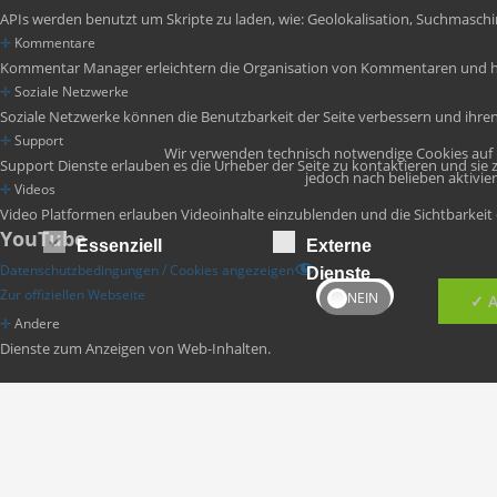
APIs werden benutzt um Skripte zu laden, wie: Geolokalisation, Suchmaschin
✛
Kommentare
Kommentar Manager erleichtern die Organisation von Kommentaren und he
Copyright © 2011-2026 Die Wan
✛
Soziale Netzwerke
Soziale Netzwerke können die Benutzbarkeit der Seite verbessern und ihre
✛
Support
Wir verwenden technisch notwendige Cookies auf u
Support Dienste erlauben es die Urheber der Seite zu kontaktieren und sie 
jedoch nach belieben aktivi
✛
Videos
Video Platformen erlauben Videoinhalte einzublenden und die Sichtbarkeit 
YouTube
Essenziell
Externe
Datenschutzbedingungen / Cookies angezeigen
Dienste
Zur offiziellen Webseite
✓ A
✛
Andere
Dienste zum Anzeigen von Web-Inhalten.