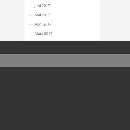
Juni 2017
Mai 2017
April 2017
März 2017
Februar 2017
August 2016
Juli 2016
Juni 2016
Mai 2016
April 2016
März 2016
Februar 2016