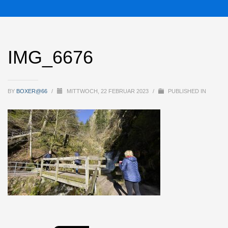
IMG_6676
BY
BOXER@66
/
MITTWOCH, 22 FEBRUAR 2023
/
PUBLISHED IN