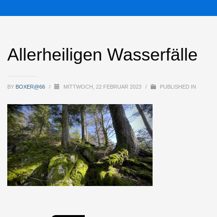
Allerheiligen Wasserfälle
BY
BOXER@66
/
MITTWOCH, 22 FEBRUAR 2023
/
PUBLISHED IN